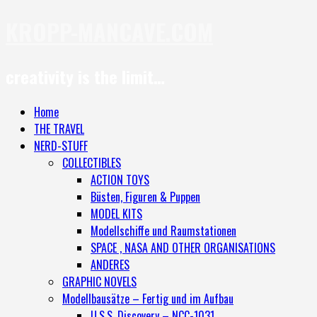
KROPP-MANCAVE.COM
creativity is the limit…
Home
THE TRAVEL
NERD-STUFF
COLLECTIBLES
ACTION TOYS
Büsten, Figuren & Puppen
MODEL KITS
Modellschiffe und Raumstationen
SPACE , NASA AND OTHER ORGANISATIONS
ANDERES
GRAPHIC NOVELS
Modellbausätze – Fertig und im Aufbau
U.S.S. Discovery – NCC-1031