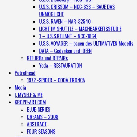
U.S.S. GRISSOM – NCC-638 – BAUE DAS
UNMÖGLICHE
U.S.S. RAVEN – NAR-32540
LICHT IM SHUTTLE – MACHBARKEITSSTUDIE
1 – U.S.S.RELIANT – NCC-1864
U.S.S. VOYAGER – bauen des ULTIMATIVEN Modells
DATA – Gedanken und IDEEN
REFURBs und REPAIRs
Yoda – RESTAURATION
Petrolhead
1972 -SPIDER – CODA TRONCA
Media
I, MYSELF & ME
KROPP-ART.COM
BLUE-SERIES
DREAMS – 2008
ABSTRACT
FOUR SEASONS