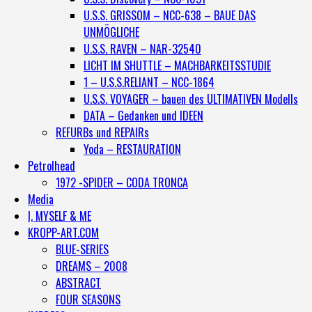
U.S.S. GRISSOM – NCC-638 – BAUE DAS
UNMÖGLICHE
U.S.S. RAVEN – NAR-32540
LICHT IM SHUTTLE – MACHBARKEITSSTUDIE
1 – U.S.S.RELIANT – NCC-1864
U.S.S. VOYAGER – bauen des ULTIMATIVEN Modells
DATA – Gedanken und IDEEN
REFURBs und REPAIRs
Yoda – RESTAURATION
Petrolhead
1972 -SPIDER – CODA TRONCA
Media
I, MYSELF & ME
KROPP-ART.COM
BLUE-SERIES
DREAMS – 2008
ABSTRACT
FOUR SEASONS