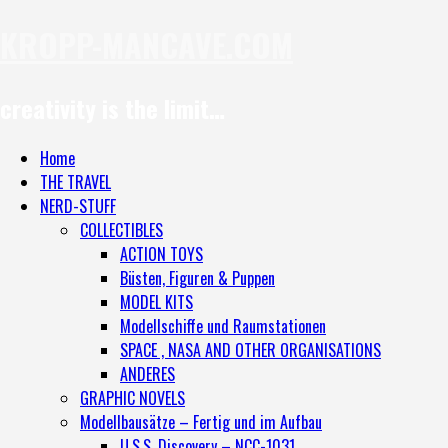
KROPP-MANCAVE.COM
creativity is the limit…
Home
THE TRAVEL
NERD-STUFF
COLLECTIBLES
ACTION TOYS
Büsten, Figuren & Puppen
MODEL KITS
Modellschiffe und Raumstationen
SPACE , NASA AND OTHER ORGANISATIONS
ANDERES
GRAPHIC NOVELS
Modellbausätze – Fertig und im Aufbau
U.S.S. Discovery – NCC-1031