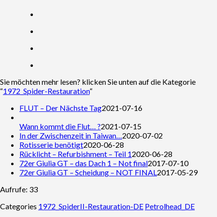
Sie möchten mehr lesen? klicken Sie unten auf die Kategorie
“
1972_Spider-Restauration
“
FLUT – Der Nächste Tag
2021-07-16
Wann kommt die Flut… ?
2021-07-15
In der Zwischenzeit in Taiwan…
2020-07-02
Rotisserie benötigt
2020-06-28
Rücklicht – Refurbishment – Teil 1
2020-06-28
72er Giulia GT – das Dach 1 – Not final
2017-07-10
72er Giulia GT – Scheidung – NOT FINAL
2017-05-29
Aufrufe: 33
Categories
1972_SpiderII-Restauration-DE
Petrolhead_DE