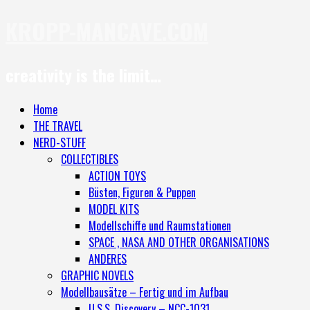
KROPP-MANCAVE.COM
creativity is the limit…
Home
THE TRAVEL
NERD-STUFF
COLLECTIBLES
ACTION TOYS
Büsten, Figuren & Puppen
MODEL KITS
Modellschiffe und Raumstationen
SPACE , NASA AND OTHER ORGANISATIONS
ANDERES
GRAPHIC NOVELS
Modellbausätze – Fertig und im Aufbau
U.S.S. Discovery – NCC-1031