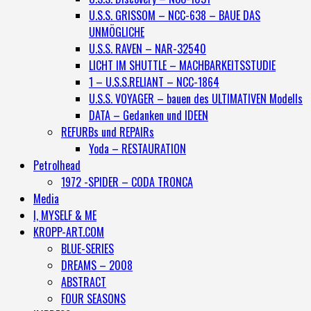
U.S.S. GRISSOM – NCC-638 – BAUE DAS
UNMÖGLICHE
U.S.S. RAVEN – NAR-32540
LICHT IM SHUTTLE – MACHBARKEITSSTUDIE
1 – U.S.S.RELIANT – NCC-1864
U.S.S. VOYAGER – bauen des ULTIMATIVEN Modells
DATA – Gedanken und IDEEN
REFURBs und REPAIRs
Yoda – RESTAURATION
Petrolhead
1972 -SPIDER – CODA TRONCA
Media
I, MYSELF & ME
KROPP-ART.COM
BLUE-SERIES
DREAMS – 2008
ABSTRACT
FOUR SEASONS