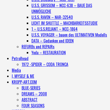
U.S.S. GRISSOM – NCC-638 – BAUE DAS
UNMÖGLICHE
U.S.S. RAVEN – NAR-32540
LICHT IM SHUTTLE – MACHBARKEITSSTUDIE
1 – U.S.S.RELIANT – NCC-1864
U.S.S. VOYAGER – bauen des ULTIMATIVEN Modells
DATA – Gedanken und IDEEN
REFURBs und REPAIRs
Yoda – RESTAURATION
Petrolhead
1972 -SPIDER – CODA TRONCA
Media
I, MYSELF & ME
KROPP-ART.COM
BLUE-SERIES
DREAMS – 2008
ABSTRACT
FOUR SEASONS