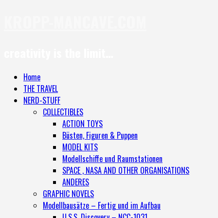
KROPP-MANCAVE.COM
creativity is the limit…
Home
THE TRAVEL
NERD-STUFF
COLLECTIBLES
ACTION TOYS
Büsten, Figuren & Puppen
MODEL KITS
Modellschiffe und Raumstationen
SPACE , NASA AND OTHER ORGANISATIONS
ANDERES
GRAPHIC NOVELS
Modellbausätze – Fertig und im Aufbau
U.S.S. Discovery – NCC-1031