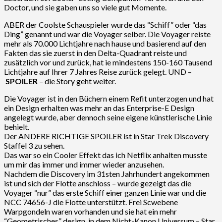
Doctor, und sie gaben uns so viele gut Momente.
ABER der Coolste Schauspieler wurde das “Schiff” oder “das
Ding” genannt und war die Voyager selber. Die Voyager reiste
mehr als 70.000 Lichtjahre nach hause und basierend auf den
Fakten das sie zuerst in den Delta-Quadrant reiste und
zusätzlich vor und zurück, hat ie mindestens 150-160 Tausend
Lichtjahre auf Ihrer 7 Jahres Reise zurück gelegt. UND –
SPOILER
– die Story geht weiter.
Die Voyager ist in den Büchern einem Refit unterzogen und hat
ein Design erhalten was mehr an das Enterprise-E Design
angelegt wurde, aber dennoch seine eigene künstlerische Linie
behielt.
Der ANDERE RICHTIGE SPOILER ist in Star Trek Discovery
Staffel 3 zu sehen.
Das war so ein Cooler Effekt das ich Netflix anhalten musste
um mir das immer und immer wieder anzusehen.
Nachdem die Discovery im 31sten Jahrhundert angekommen
ist und sich der Flotte anschloss – wurde gezeigt das die
Voyager “nur” das erste Schiff einer ganzen Linie war und die
NCC 74656-J die Flotte unterstützt. Frei Scwebene
Warpgondeln waren vorhanden und sie hat ein mehr
“Geometrisches” design. in dem Nicht-Kanon Universum – Star