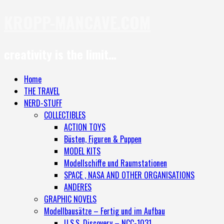
KROPP-MANCAVE.COM
creativity is the limit…
Home
THE TRAVEL
NERD-STUFF
COLLECTIBLES
ACTION TOYS
Büsten, Figuren & Puppen
MODEL KITS
Modellschiffe und Raumstationen
SPACE , NASA AND OTHER ORGANISATIONS
ANDERES
GRAPHIC NOVELS
Modellbausätze – Fertig und im Aufbau
U.S.S. Discovery – NCC-1031