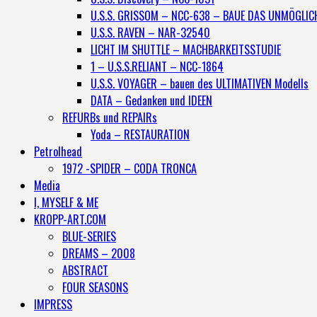
U.S.S. GRISSOM – NCC-638 – BAUE DAS UNMÖGLIC
U.S.S. RAVEN – NAR-32540
LICHT IM SHUTTLE – MACHBARKEITSSTUDIE
1 – U.S.S.RELIANT – NCC-1864
U.S.S. VOYAGER – bauen des ULTIMATIVEN Modells
DATA – Gedanken und IDEEN
REFURBs und REPAIRs
Yoda – RESTAURATION
Petrolhead
1972 -SPIDER – CODA TRONCA
Media
I, MYSELF & ME
KROPP-ART.COM
BLUE-SERIES
DREAMS – 2008
ABSTRACT
FOUR SEASONS
IMPRESS